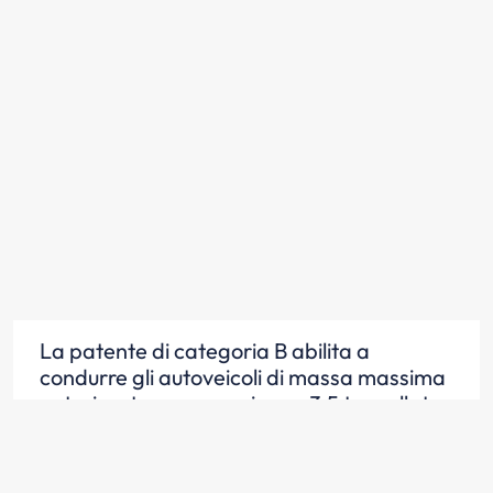
La patente di categoria B abilita a
condurre gli autoveicoli di massa massima
autorizzata non superiore a 3,5 tonnellate
destinati al trasporto di non più di otto
persone oltre al conducente