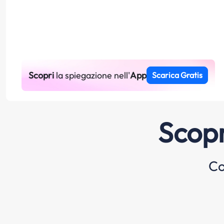
Scopri
la spiegazione nell'
App
Scarica Gratis
Scopr
Co