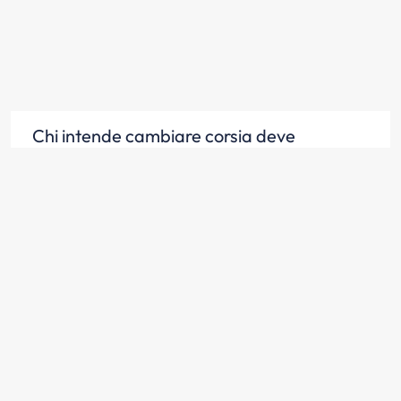
Chi intende cambiare corsia deve
controllare che la corsia che vuole
occupare sia libera davanti per un tratto
sufficiente
Scopri la risposta
Chi intende cambiare corsia deve
controllare che la corsia che vuole
occupare sia libera dietro per un tratto
sufficiente