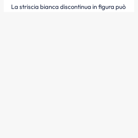
La striscia bianca discontinua in figura può
essere superata
Scopri la risposta
La striscia bianca discontinua in figura
divide la carreggiata in due corsie
Scopri la risposta
Nelle strade a doppio senso con due corsie
la striscia bianca discontinua in figura
divide i sensi di marcia