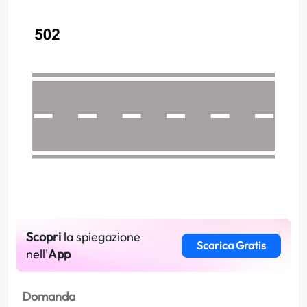
Scopri
la spiegazione
Scarica Gratis
nell'
App
Domanda