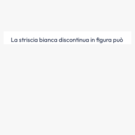
La striscia bianca discontinua in figura può
essere superata
Scopri la risposta
La striscia bianca discontinua in figura
divide la carreggiata in due corsie
Scopri la risposta