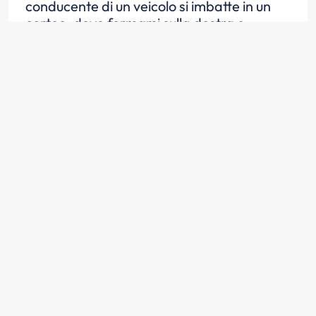
conducente di un veicolo si imbatte in un
corteo, deve fermarsi sulla destra e
attendere che la carreggiata si liberi
Scopri la risposta
Quando, in un centro abitato, il
conducente di un veicolo si imbatte in un
corteo, deve evitare di suonare il clacson
Scopri la risposta
È opportuno che il conducente di un
veicolo, quando in un centro abitato si