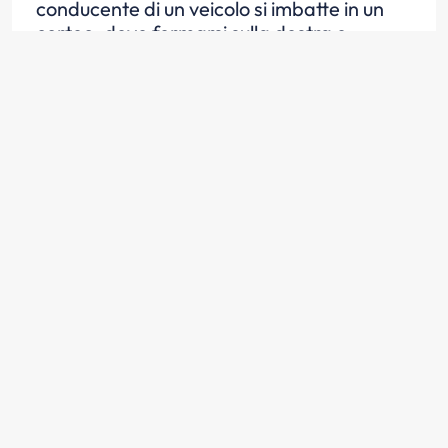
conducente di un veicolo si imbatte in un
corteo, deve fermarsi sulla destra e
attendere che la carreggiata si liberi
Scopri la risposta
Quando, in un centro abitato, il
conducente di un veicolo si imbatte in un
corteo, deve evitare di suonare il clacson
Scopri la risposta
È opportuno che il conducente di un
veicolo, quando in un centro abitato si