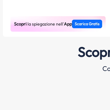
Scopri
la spiegazione nell'
App
Scarica Gratis
Scopr
Co