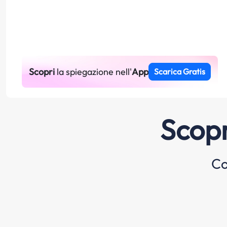
Scopri
la spiegazione nell'
App
Scarica Gratis
Scopr
Co