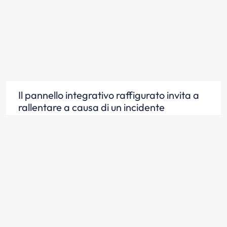
Il pannello integrativo raffigurato invita a
rallentare a causa di un incidente
Scopri la risposta
Il pannello integrativo raffigurato indica
veicoli incidentati sulla carreggiata
Scopri la risposta