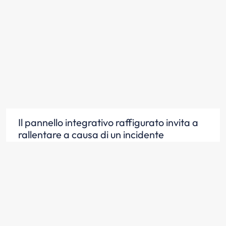
Il pannello integrativo raffigurato invita a
rallentare a causa di un incidente
Scopri la risposta
Il pannello integrativo raffigurato indica
veicoli incidentati sulla carreggiata