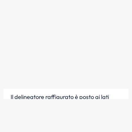
Il delineatore raffigurato è posto ai lati
della carreggiata nelle strade di
montagna soggette ad innevamento
Scopri la risposta