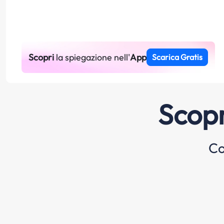
Scopri
la spiegazione nell'
App
Scarica Gratis
Scopr
Co