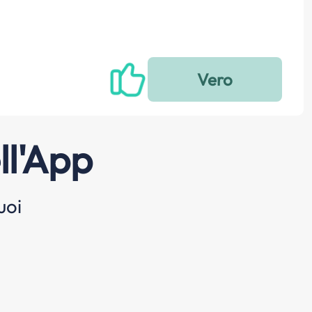
ll'App
uoi