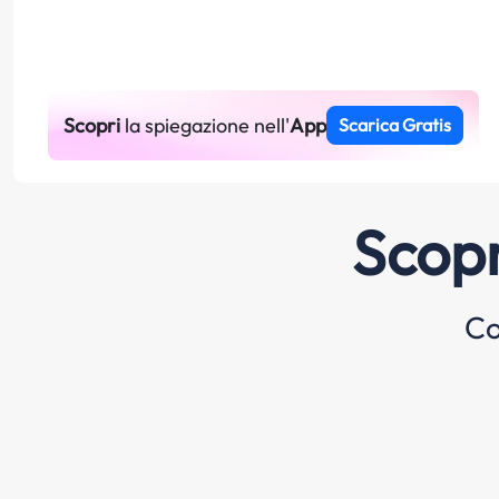
Scopri
la spiegazione nell'
App
Scarica Gratis
Scopr
Co