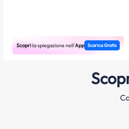
Scopri
la spiegazione nell'
App
Scarica Gratis
Scopr
Co