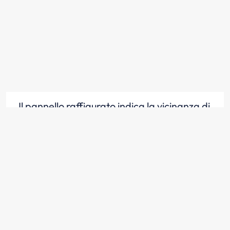
Il pannello raffigurato indica la vicinanza di
una curva stretta
Scopri la risposta
Il pannello raffigurato indica il numero
progressivo di una curva pericolosa