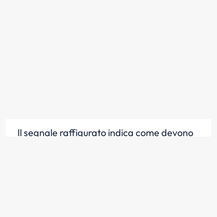
Il segnale raffigurato indica come devono
essere utilizzate le corsie
Scopri la risposta