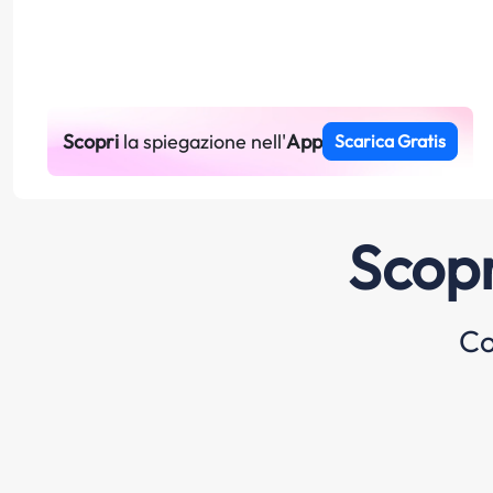
Scopri
la spiegazione nell'
App
Scarica Gratis
Scopr
Co