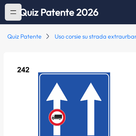
Quiz Patente 2026
Quiz Patente
Uso corsie su strada extraurb