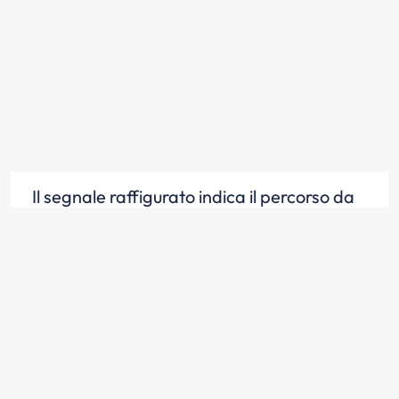
Il segnale raffigurato indica il percorso da
fare per prendere la strada di sinistra
Scopri la risposta
Il segnale raffigurato indica che non è
possibile svoltare a sinistra in modo diretto