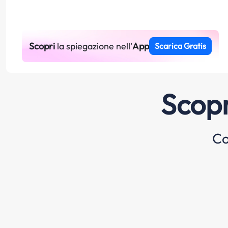
Scopri
la spiegazione nell'
App
Scarica Gratis
Scopr
Co