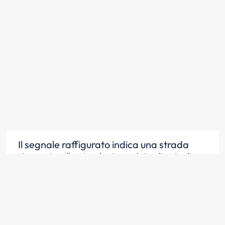
Il segnale raffigurato indica una strada
riservata alla circolazione dei soli veicoli a
motore
Scopri la risposta