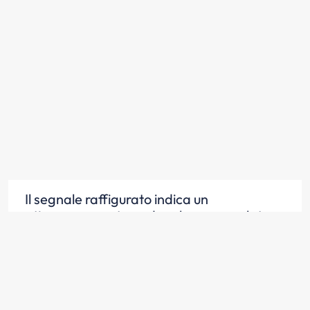
Il segnale raffigurato indica un
attraversamento pedonale non regolato
Scopri la risposta