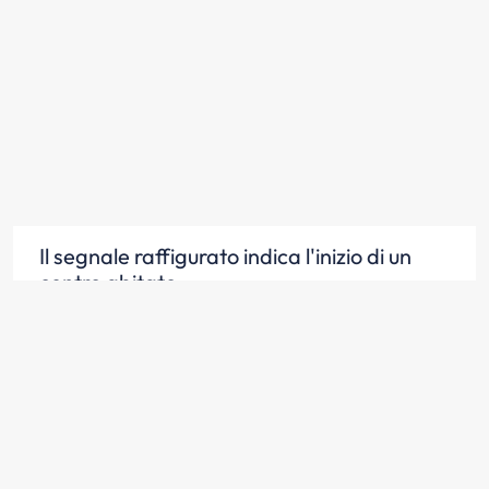
Il segnale raffigurato indica l'inizio di un
centro abitato
Scopri la risposta
Il segnale raffigurato identifica la località
raggiunta