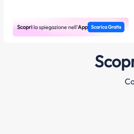
Scopri
la spiegazione nell'
App
Scarica Gratis
Scopr
Co