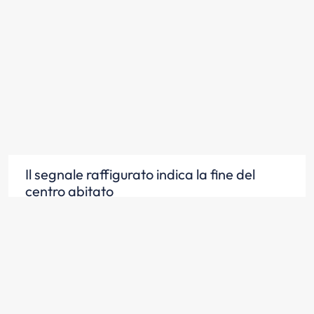
Il segnale raffigurato indica la fine del
centro abitato
Scopri la risposta
Il segnale raffigurato nella prima riga in