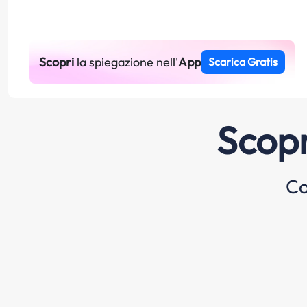
Scopri
la spiegazione nell'
App
Scarica Gratis
Scopr
Co