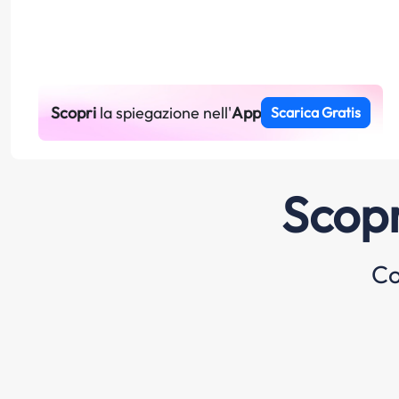
Scopri
la spiegazione nell'
App
Scarica Gratis
Scopr
Co