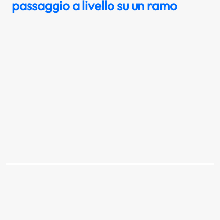
passaggio a livello su un ramo
Il segnale raffigurato preavvisa un incrocio
su strada extraurbana
Scopri la risposta