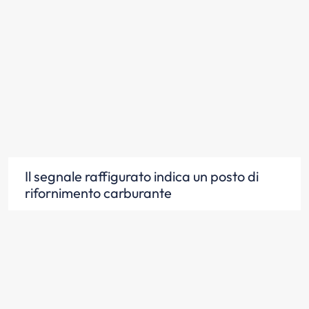
Il segnale raffigurato indica un posto di
rifornimento carburante
Scopri la risposta
Il segnale raffigurato indica che nelle