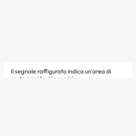
Il segnale raffigurato indica un'area di
sosta per i taxi in servizio
Scopri la risposta
Il segnale raffigurato indica un'area di
sosta ad uso esclusivo dei taxi in servizio