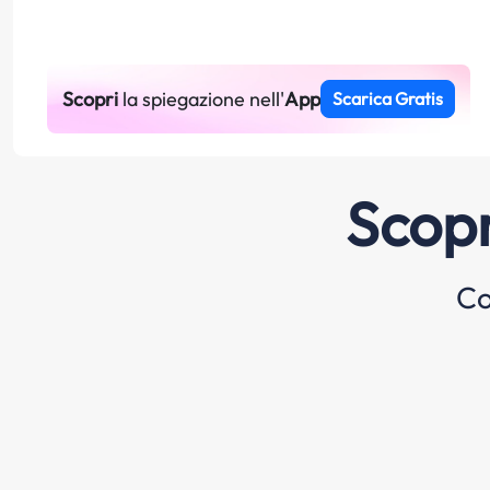
Scopri
la spiegazione nell'
App
Scarica Gratis
Scopr
Co