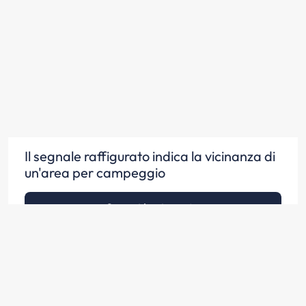
Il segnale raffigurato indica la vicinanza di
un'area per campeggio
Scopri la risposta
Il segnale raffigurato indica un'area da
campeggio con tende e sosta per caravan