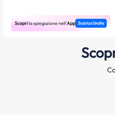
Scopri
la spiegazione nell'
App
Scarica Gratis
Scopr
Co