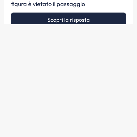
figura è vietato il passaggio
Scopri la risposta
Quando il vigile si dispone con le braccia
aperte verso la nostra direzione come in
figura bisogna arrestarsi prima della
striscia trasversale di arresto
Scopri la risposta
Quando il vigile si dispone con le braccia
aperte verso la nostra direzione come in
figura non si può svoltare a sinistra