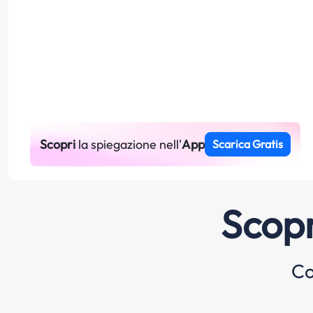
Scopri
la spiegazione nell'
App
Scarica Gratis
Scopr
Co