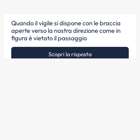
Quando il vigile si dispone con le braccia
aperte verso la nostra direzione come in
figura è vietato il passaggio
Scopri la risposta
Quando il vigile si dispone con le braccia
aperte verso la nostra direzione come in
figura bisogna arrestarsi prima della
striscia trasversale di arresto
Scopri la risposta