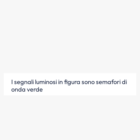
I segnali luminosi in figura sono semafori di
onda verde
Scopri la risposta
Il semaforo in figura consiglia la velocità da