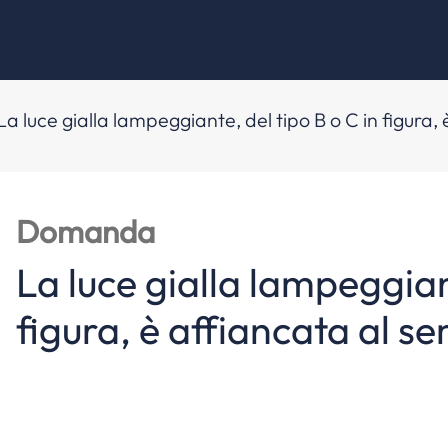
La luce gialla lampeggiante, del tipo B o C in figura
Domanda
La luce gialla lampeggiant
figura, è affiancata al s