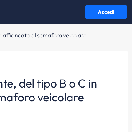
Accedi
, è affiancata al semaforo veicolare
e, del tipo B o C in
emaforo veicolare