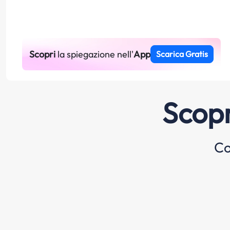
Scopri
la spiegazione nell'
App
Scarica Gratis
Scopr
Co