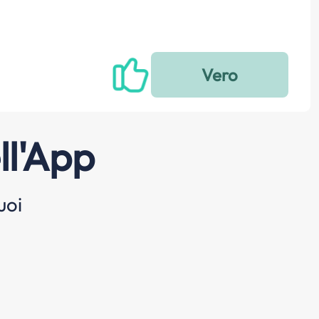
ll'App
uoi