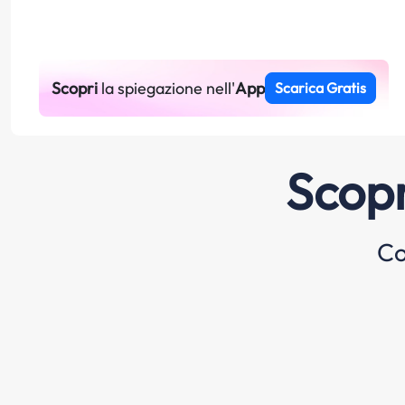
Scopri
la spiegazione nell'
App
Scarica Gratis
Scopr
Co