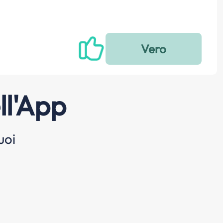
ll'App
uoi