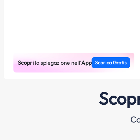
Scopri
la spiegazione nell'
App
Scarica Gratis
Scopr
Co