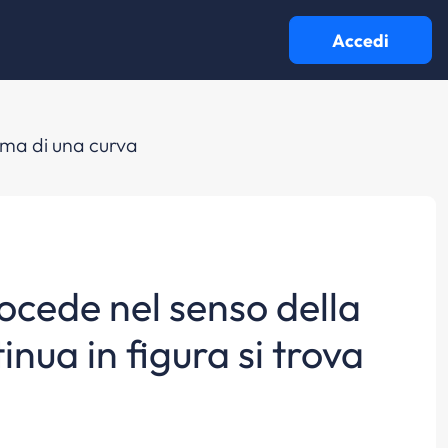
Accedi
rima di una curva
rocede nel senso della
tinua in figura si trova