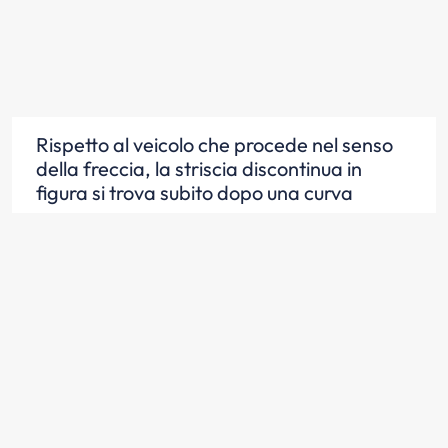
Rispetto al veicolo che procede nel senso
della freccia, la striscia discontinua in
figura si trova subito dopo una curva
Scopri la risposta
Rispetto al veicolo che procede nel senso
della freccia, la striscia discontinua in
figura consente di effettuare un sorpasso
anche superando tutte e due le strisce