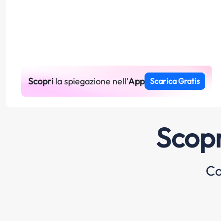
Scopri
la spiegazione nell'
App
Scarica Gratis
Scopr
Co