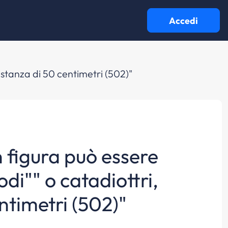
Accedi
 distanza di 50 centimetri (502)"
n figura può essere
odi"" o catadiottri,
ntimetri (502)"