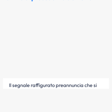
Il segnale raffigurato preannuncia che si
incrocia sulla sinistra una strada di minore
importanza
Scopri la risposta