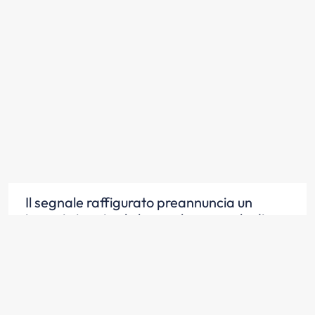
Il segnale raffigurato preannuncia un
incrocio in cui vale la regola generale di
dare la precedenza a destra
Scopri la risposta