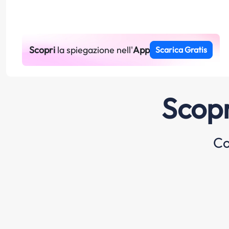
Scopri
la spiegazione nell'
App
Scarica Gratis
Scopr
Co