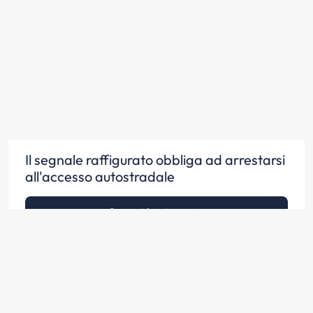
Il segnale raffigurato obbliga ad arrestarsi
all'accesso autostradale
Scopri la risposta
Il segnale raffigurato impone l'obbligo di
rallentare e fermarsi per le operazioni di