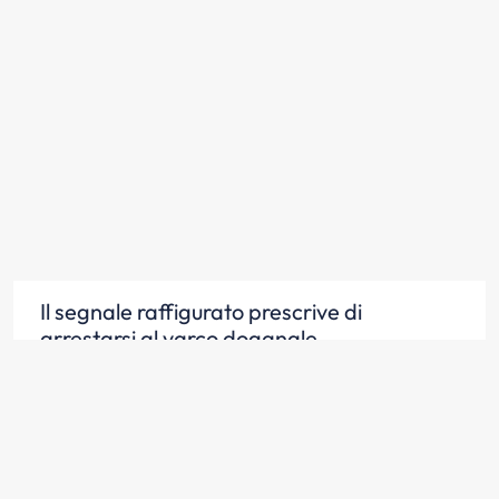
Il segnale raffigurato prescrive di
arrestarsi al varco doganale
Scopri la risposta