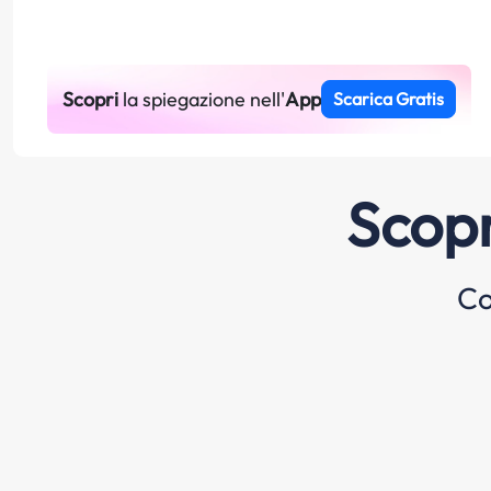
Scopri
la spiegazione nell'
App
Scarica Gratis
Scopr
Co