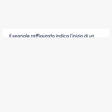
Il segnale raffigurato indica l'inizio di un
viale pedonale
Scopri la risposta
Il segnale raffigurato è un segnale di
obbligo
Scopri la risposta