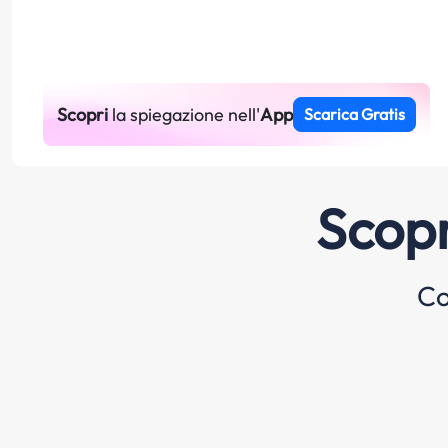
Scopri
la spiegazione nell'
App
Scarica Gratis
Scopr
Co